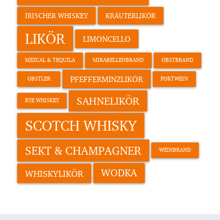
IRISCHER WHISKEY
KRÄUTERLIKÖR
LIKÖR
LIMONCELLO
MEZCAL & TEQUILA
MIRABELLENBRAND
OBSTBRAND
PFEFFERMINZLIKÖR
OBSTLER
PORTWEIN
SAHNELIKÖR
RYE WHISKEY
SCOTCH WHISKY
SEKT & CHAMPAGNER
WEINBRAND
WODKA
WHISKYLIKÖR