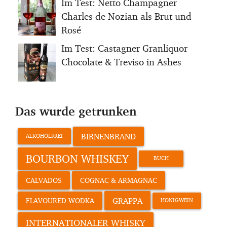
Im Test: Netto Champagner
Charles de Nozian als Brut und
Rosé
Im Test: Castagner Granliquor
Chocolate & Treviso in Ashes
Das wurde getrunken
BIRNENBRAND
ALKOHOLFREI
BOURBON WHISKEY
BUCH
CALVADOS
COGNAC & ARMAGNAC
GRAPPA
FLAVOURED WODKA
HONIGWEIN
INTERNATIONALER WHISKY