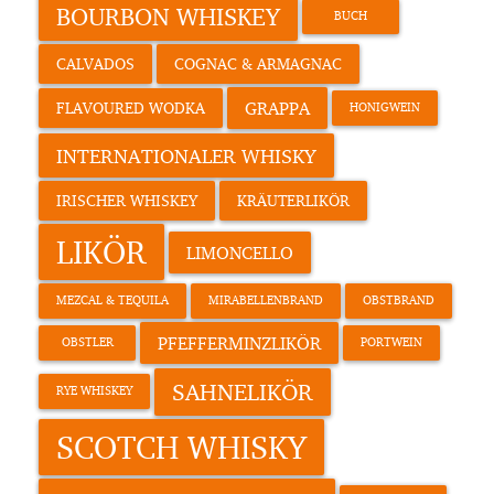
BOURBON WHISKEY
BUCH
CALVADOS
COGNAC & ARMAGNAC
GRAPPA
FLAVOURED WODKA
HONIGWEIN
INTERNATIONALER WHISKY
IRISCHER WHISKEY
KRÄUTERLIKÖR
LIKÖR
LIMONCELLO
MEZCAL & TEQUILA
MIRABELLENBRAND
OBSTBRAND
PFEFFERMINZLIKÖR
OBSTLER
PORTWEIN
SAHNELIKÖR
RYE WHISKEY
SCOTCH WHISKY