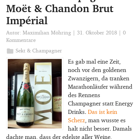
Moët & Chandon Brut
Impérial
Autor:
Maximilian Möhring
|
31. Oktober 2018
|
0
Kommentare
folder
Sekt & Champagner
Es gab mal eine Zeit,
noch vor den goldenen
Zwanzigern, da tranken
Marathonläufer während
des Rennens
Champagner statt Energy
Drinks.
Das ist kein
Scherz
, man wusste es
halt nicht besser. Damals
dachte man, dass der edelste aller Weine,