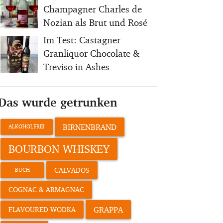
Champagner Charles de
Nozian als Brut und Rosé
Im Test: Castagner
Granliquor Chocolate &
Treviso in Ashes
Das wurde getrunken
BIRNENBRAND
ALKOHOLFREI
BOURBON WHISKEY
CALVADOS
BUCH
COGNAC & ARMAGNAC
GRAPPA
FLAVOURED WODKA