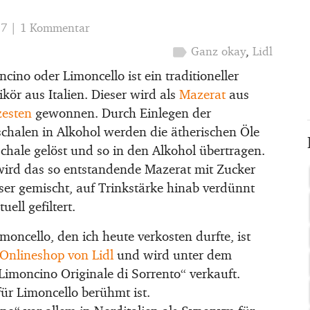
17
|
1 Kommentar
label
Ganz okay
,
Lidl
cino oder Limoncello ist ein traditioneller
ikör aus Italien. Dieser wird als
Mazerat
aus
zesten
gewonnen. Durch Einlegen der
schalen in Alkohol werden die ätherischen Öle
chale gelöst und so in den Alkohol übertragen.
ird das so entstandende Mazerat mit Zucker
er gemischt, auf Trinkstärke hinab verdünnt
uell gefiltert.
moncello, den ich heute verkosten durfte, ist
Onlineshop von Lidl
und wird unter dem
imoncino Originale di Sorrento“ verkauft.
für Limoncello berühmt ist.