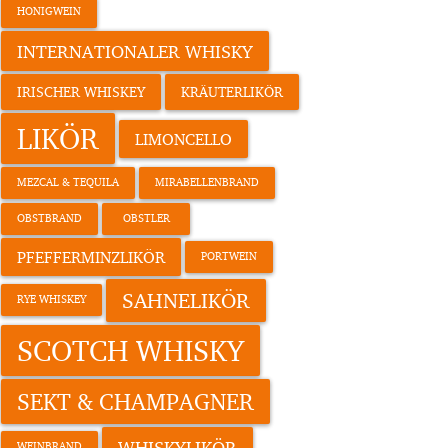
HONIGWEIN
INTERNATIONALER WHISKY
IRISCHER WHISKEY
KRÄUTERLIKÖR
LIKÖR
LIMONCELLO
MEZCAL & TEQUILA
MIRABELLENBRAND
OBSTBRAND
OBSTLER
PFEFFERMINZLIKÖR
PORTWEIN
SAHNELIKÖR
RYE WHISKEY
SCOTCH WHISKY
SEKT & CHAMPAGNER
WHISKYLIKÖR
WEINBRAND