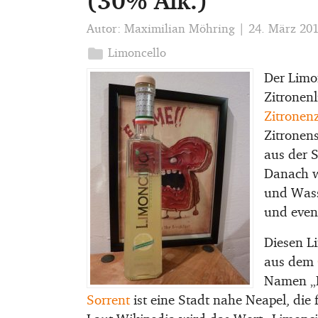
(30% Alk.)
Autor:
Maximilian Möhring
|
24. März 20
folder
Limoncello
Der Limon
Zitronenl
Zitronen
Zitronen
aus der S
Danach w
und Wass
und event
Diesen Li
aus dem
Namen „L
Sorrent
ist eine Stadt nahe Neapel, die 