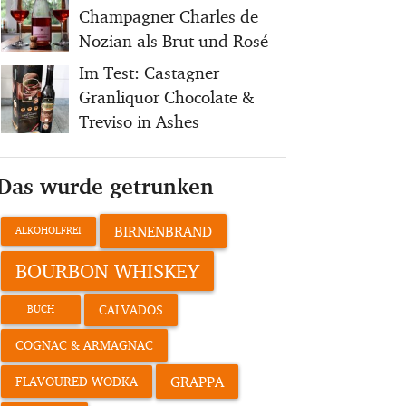
Champagner Charles de
Nozian als Brut und Rosé
Im Test: Castagner
Granliquor Chocolate &
Treviso in Ashes
Das wurde getrunken
BIRNENBRAND
ALKOHOLFREI
BOURBON WHISKEY
CALVADOS
BUCH
COGNAC & ARMAGNAC
GRAPPA
FLAVOURED WODKA