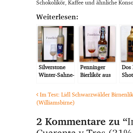
Schokolikör, Kaffee und ähnliche Konso
Weiterlesen:
Silverstone
Penninger
Dos
Winter-Sahne-
Bierlikör aus
Shot
Bratapfel-
bayrischem
Likör
Bockbier
Post navigation
Im Test: Lidl Schwarzwälder Birnenli
(Williamsbirne)
2 Kommentare zu “
I
Cuarenta y Tres (31%