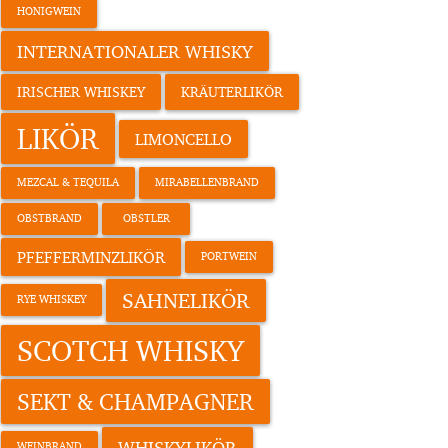
HONIGWEIN
INTERNATIONALER WHISKY
IRISCHER WHISKEY
KRÄUTERLIKÖR
LIKÖR
LIMONCELLO
MEZCAL & TEQUILA
MIRABELLENBRAND
OBSTBRAND
OBSTLER
PFEFFERMINZLIKÖR
PORTWEIN
SAHNELIKÖR
RYE WHISKEY
SCOTCH WHISKY
SEKT & CHAMPAGNER
WHISKYLIKÖR
WEINBRAND