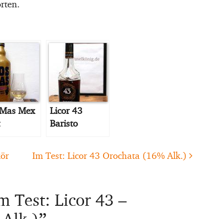
rten.
 Mas Mex
Licor 43
Baristo
kör
Im Test: Licor 43 Orochata (16% Alk.)
m Test: Licor 43 –
 Alk.)
”