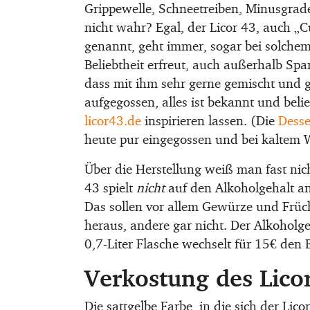
Grippewelle, Schneetreiben, Minusgrad
nicht wahr? Egal, der Licor 43, auch „
genannt, geht immer, sogar bei solchem
Beliebtheit erfreut, auch außerhalb Span
dass mit ihm sehr gerne gemischt und g
aufgegossen, alles ist bekannt und beli
licor43.de
inspirieren lassen. (Die
Desse
heute pur eingegossen und bei kaltem 
Über die Herstellung weiß man fast nic
43 spielt
nicht
auf den Alkoholgehalt an
Das sollen vor allem Gewürze und Früc
heraus, andere gar nicht. Der Alkoholgeh
0,7-Liter Flasche wechselt für 15€ den Be
Verkostung des Lico
Die sattgelbe Farbe, in die sich der Lic