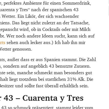
e, perfektes Ambiente für einen Sommerdrink,
Cuarenta y Tres“ nach der spanischen 43
 Wetter. Ein Likör, der sich wachsender
iens. Das liegt nicht zuletzt an der Tatsache,
epanscht wird, ob in Cocktails oder mit Milch
ebt. Wer noch andere Ideen sucht, kann sich auf
rts
sehen auch lecker aus.) Ich hab ihn mir
Wetter genossen.
hts, außer dass er aus Spanien stammt. Die Zahl
, sondern auf angeblich 43 benutzte Zutaten.
hte sein, manche schmeckt man besonders gut
alt liegt trotzdem bei stattlichen 31% Alk. Die
sitzer und sollte fast überall erhältlich sein.
r 43 – Cuarenta y Tres
or 43 so schmuck präsentiert, stammt leider vom