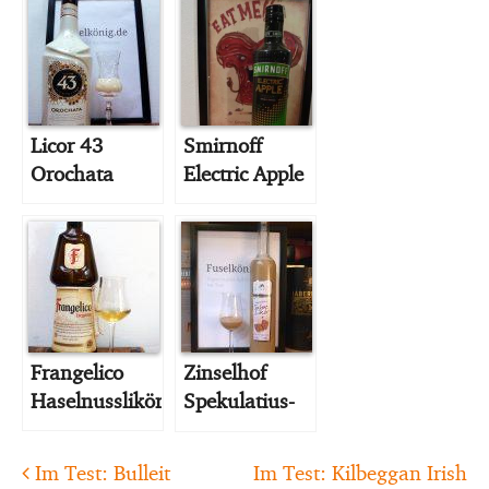
Licor 43
Smirnoff
Orochata
Electric Apple
Frangelico
Zinselhof
Haselnusslikör
Spekulatius-
Sahne-Likör
Post navigation
Im Test: Bulleit
Im Test: Kilbeggan Irish