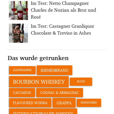
Im Test: Netto Champagner
Charles de Nozian als Brut und
Rosé
Im Test: Castagner Granliquor
Chocolate & Treviso in Ashes
Das wurde getrunken
BIRNENBRAND
ALKOHOLFREI
BOURBON WHISKEY
BUCH
CALVADOS
COGNAC & ARMAGNAC
GRAPPA
FLAVOURED WODKA
HONIGWEIN
INTERNATIONALER WHISKY