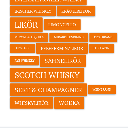
IRISCHER WHISKEY
KRÄUTERLIKÖR
LIKÖR
LIMONCELLO
MEZCAL & TEQUILA
MIRABELLENBRAND
OBSTBRAND
PFEFFERMINZLIKÖR
OBSTLER
PORTWEIN
SAHNELIKÖR
RYE WHISKEY
SCOTCH WHISKY
SEKT & CHAMPAGNER
WEINBRAND
WODKA
WHISKYLIKÖR