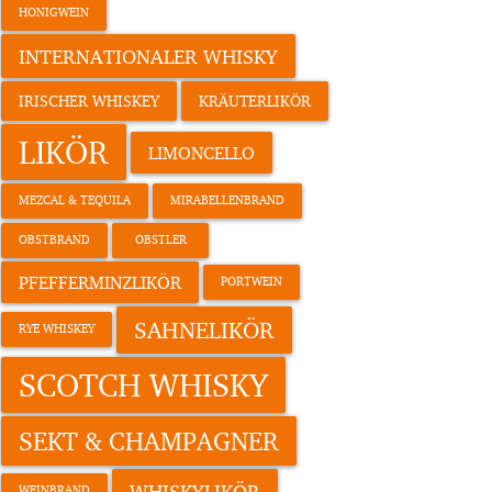
HONIGWEIN
INTERNATIONALER WHISKY
IRISCHER WHISKEY
KRÄUTERLIKÖR
LIKÖR
LIMONCELLO
MEZCAL & TEQUILA
MIRABELLENBRAND
OBSTBRAND
OBSTLER
PFEFFERMINZLIKÖR
PORTWEIN
SAHNELIKÖR
RYE WHISKEY
SCOTCH WHISKY
SEKT & CHAMPAGNER
WHISKYLIKÖR
WEINBRAND