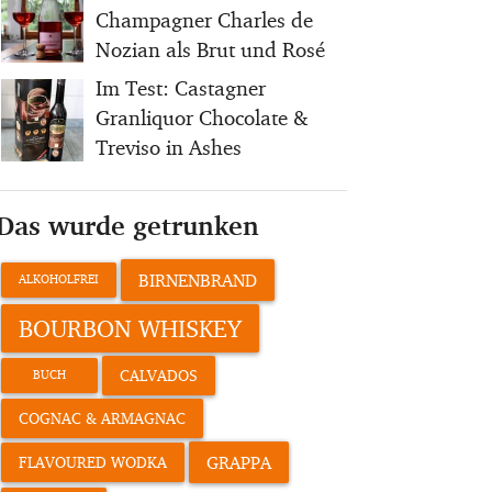
Champagner Charles de
Nozian als Brut und Rosé
Im Test: Castagner
Granliquor Chocolate &
Treviso in Ashes
Das wurde getrunken
BIRNENBRAND
ALKOHOLFREI
BOURBON WHISKEY
CALVADOS
BUCH
COGNAC & ARMAGNAC
GRAPPA
FLAVOURED WODKA