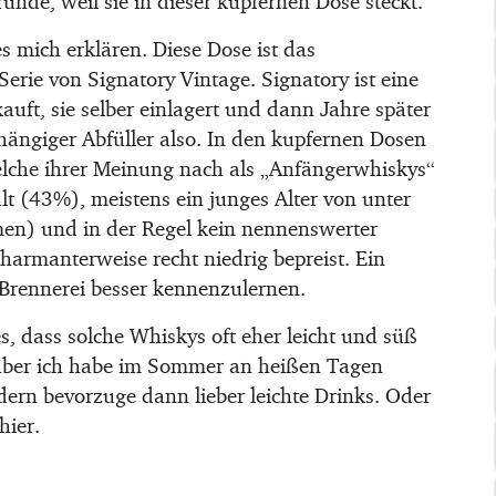
nde, weil sie in dieser kupfernen Dose steckt.
es mich erklären. Diese Dose ist das
rie von Signatory Vintage. Signatory ist eine
auft, sie selber einlagert und dann Jahre später
hängiger Abfüller also. In den kupfernen Dosen
elche ihrer Meinung nach als „Anfängerwhiskys“
alt (43%), meistens ein junges Alter von unter
men) und in der Regel kein nennenswerter
harmanterweise recht niedrig bepreist. Ein
e Brennerei besser kennenzulernen.
es, dass solche Whiskys oft eher leicht und süß
, aber ich habe im Sommer an heißen Tagen
ern bevorzuge dann lieber leichte Drinks. Oder
hier.