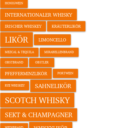
HONIGWEIN
INTERNATIONALER WHISKY
IRISCHER WHISKEY
KRÄUTERLIKÖR
LIKÖR
LIMONCELLO
MEZCAL & TEQUILA
MIRABELLENBRAND
OBSTBRAND
OBSTLER
PFEFFERMINZLIKÖR
PORTWEIN
SAHNELIKÖR
RYE WHISKEY
SCOTCH WHISKY
SEKT & CHAMPAGNER
WHISKYLIKÖR
WEINBRAND