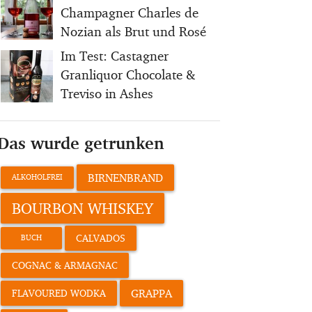
Champagner Charles de
Nozian als Brut und Rosé
Im Test: Castagner
Granliquor Chocolate &
Treviso in Ashes
Das wurde getrunken
BIRNENBRAND
ALKOHOLFREI
BOURBON WHISKEY
CALVADOS
BUCH
COGNAC & ARMAGNAC
GRAPPA
FLAVOURED WODKA