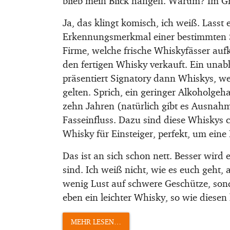
blieb mein Blick hängen. Warum? Im Gru
Ja, das klingt komisch, ich weiß. Lasst 
Erkennungsmerkmal einer bestimmten Se
Firme, welche frische Whiskyfässer aufk
den fertigen Whisky verkauft. Ein unab
präsentiert Signatory dann Whiskys, w
gelten. Sprich, ein geringer Alkoholgeh
zehn Jahren (natürlich gibt es Ausnah
Fasseinfluss. Dazu sind diese Whiskys c
Whisky für Einsteiger, perfekt, um ein
Das ist an sich schon nett. Besser wird 
sind. Ich weiß nicht, wie es euch geht
wenig Lust auf schwere Geschütze, sond
eben ein leichter Whisky, so wie diesen 
MEHR LESEN…