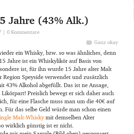
5 Jahre (43% Alk.)
7
|
0 Kommentare
label
Ganz okay
wieder ein Whisky, bzw. so was ähnliches, denn
5 Jahre ist ein Whiskylikör auf Basis von
sondere ist, für ihn wurde 15 Jahre alter Malt
r Region Speyside verwendet und zusätzlich
it 43% Alkohol abgefüllt. Das ist ne Ansage,
Likörpart! Preislich bewegt er sich daher auch
ich, für eine Flasche muss man um die 40€ auf
n. Für das selbe Geld würde man schon einen
ingle Malt-Whisky
mit demselben Alter
 wirklich günstig ist er nicht.
de mir mein Sample (Bild oben) gesponsert,