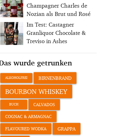
Champagner Charles de
Nozian als Brut und Rosé
Im Test: Castagner
Granliquor Chocolate &
Treviso in Ashes
Das wurde getrunken
BIRNENBRAND
ALKOHOLFREI
BOURBON WHISKEY
CALVADOS
BUCH
COGNAC & ARMAGNAC
GRAPPA
FLAVOURED WODKA