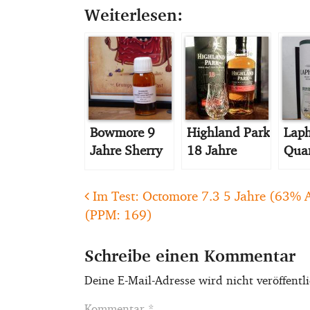
Weiterlesen:
Bowmore 9
Highland Park
Laph
Jahre Sherry
18 Jahre
Quar
Cask Matured
Post navigation
Im Test: Octomore 7.3 5 Jahre (63% A
(PPM: 169)
Schreibe einen Kommentar
Deine E-Mail-Adresse wird nicht veröffentli
Kommentar
*