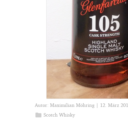
Autor:
Maximilian Möhring
|
12. März 20
folder
Scotch Whisky