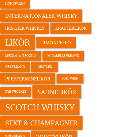
HONIGWEIN
INTERNATIONALER WHISKY
IRISCHER WHISKEY
KRÄUTERLIKÖR
LIKÖR
LIMONCELLO
MEZCAL & TEQUILA
MIRABELLENBRAND
OBSTBRAND
OBSTLER
PFEFFERMINZLIKÖR
PORTWEIN
SAHNELIKÖR
RYE WHISKEY
SCOTCH WHISKY
SEKT & CHAMPAGNER
WHISKYLIKÖR
WEINBRAND