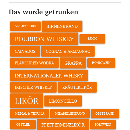
Das wurde getrunken
BIRNENBRAND
ALKOHOLFREI
BOURBON WHISKEY
BUCH
CALVADOS
COGNAC & ARMAGNAC
GRAPPA
FLAVOURED WODKA
HONIGWEIN
INTERNATIONALER WHISKY
IRISCHER WHISKEY
KRÄUTERLIKÖR
LIKÖR
LIMONCELLO
MEZCAL & TEQUILA
MIRABELLENBRAND
OBSTBRAND
PFEFFERMINZLIKÖR
OBSTLER
PORTWEIN