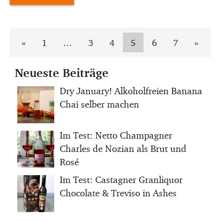
«
1
…
3
4
5
6
7
»
Neueste Beiträge
Dry January! Alkoholfreien Banana
Chai selber machen
Im Test: Netto Champagner
Charles de Nozian als Brut und
Rosé
Im Test: Castagner Granliquor
Chocolate & Treviso in Ashes