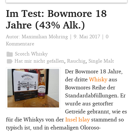
Im Test: Bowmore 18
Jahre (43% Alk.)
Autor:
Maximilian Möhring
|
9. Mai 2017
|
0
Kommentare
folder
Scotch Whisky
label
Hat mir nicht gefallen
,
Rauchig
,
Single Malt
Der Bowmore 18 Jahre,
der dritte
Whisky
aus
Bowmores Reihe der
Standardabfüllungen. Er
wurde aus getorfter
Getreide gebrannt, wie es
für die Whiskys von der
Insel Islay
stammend so
typisch ist, und in ehemaligen Oloroso-