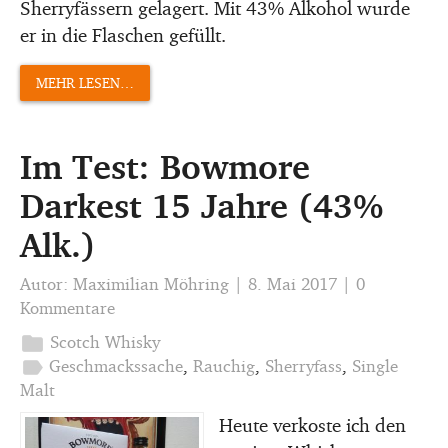
Sherryfässern gelagert. Mit 43% Alkohol wurde
er in die Flaschen gefüllt.
MEHR LESEN…
Im Test: Bowmore
Darkest 15 Jahre (43%
Alk.)
Autor:
Maximilian Möhring
|
8. Mai 2017
|
0
Kommentare
folder
Scotch Whisky
label
Geschmackssache
,
Rauchig
,
Sherryfass
,
Single
Malt
Heute verkoste ich den