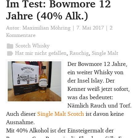
Im Test: Bowmore 12
Jahre (40% Alk.)
Autor:
Maximilian Möhring
|
7. Mai 2017
|
2
Kommentare
folder
Scotch Whisky
label
Hat mir nicht gefallen
,
Rauchig
,
Single Malt
Der Bowmore 12 Jahre,
ein weiter Whisky von
der Insel Islay. Der
Kenner weiß jetzt sofort,
was das bedeutet:
Nämlich Rauch und Torf.
Auch dieser
Single Malt
Scotch
ist davon keine
Ausnahme.
Mit 40% Alkohol ist der Einsteigermalt der