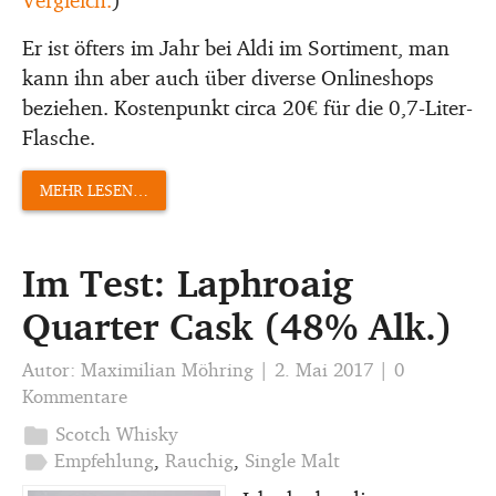
Vergleich.
)
Er ist öfters im Jahr bei Aldi im Sortiment, man
kann ihn aber auch über diverse Onlineshops
beziehen. Kostenpunkt circa 20€ für die 0,7-Liter-
Flasche.
MEHR LESEN…
Im Test: Laphroaig
Quarter Cask (48% Alk.)
Autor:
Maximilian Möhring
|
2. Mai 2017
|
0
Kommentare
folder
Scotch Whisky
label
Empfehlung
,
Rauchig
,
Single Malt