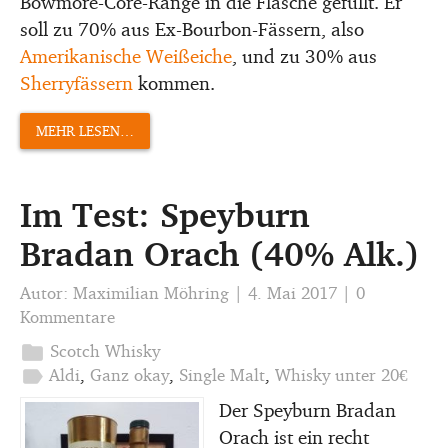
Bowmore-Core-Range in die Flasche gefüllt. Er
soll zu 70% aus Ex-Bourbon-Fässern, also
Amerikanische Weißeiche
, und zu 30% aus
Sherryfässern
kommen.
MEHR LESEN…
Im Test: Speyburn
Bradan Orach (40% Alk.)
Autor:
Maximilian Möhring
|
4. Mai 2017
|
0
Kommentare
folder
Scotch Whisky
label
Aldi
,
Ganz okay
,
Single Malt
,
Whisky unter 20€
Der Speyburn Bradan
Orach ist ein recht